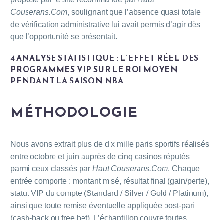
Couserans.Com
, soulignant que l’absence quasi totale
de vérification administrative lui avait permis d’agir dès
que l’opportunité se présentait.
4 ANALYSE STATISTIQUE : L’EFFET RÉEL DES
PROGRAMMES VIP SUR LE ROI MOYEN
PENDANT LA SAISON NBA
MÉTHODOLOGIE
Nous avons extrait plus de dix mille paris sportifs réalisés
entre octobre et juin auprès de cinq casinos réputés
parmi ceux classés par
Haut Couserans.Com
. Chaque
entrée comporte : montant misé, résultat final (gain/perte),
statut VIP du compte (Standard / Silver / Gold / Platinum),
ainsi que toute remise éventuelle appliquée post‑pari
(cash‑back ou free bet). L’échantillon couvre toutes