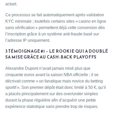
actuel.
Ce processus se fait automatiquement après validation
KYC minimale ; toutefois certains sites « casino en ligne
sans vérification » permettent déjà cette conversion dès
l’inscription grâce à un système anti‐fraude basé sur
l’adresse IP uniquement.​
3 TÉMOIGNAGE #1 – LE ROOKIE QUI A DOUBLÉ
SA MISE GRÂCE AU CASH‑BACK PLAYOFFS
Alexandre Dupont n’avait jamais misé plus que
cinquante euros avant la saison NBA officielle ; il se
décrivait comme « un fanatique mais novice du betting
sportif ». Son premier dépôt était donc limité à 50 €, qu’il
a placés principalement sur des over/under simples
durant la phase régulière afin d’acquérir une petite
expérience statistique sans prendre trop de risques.​