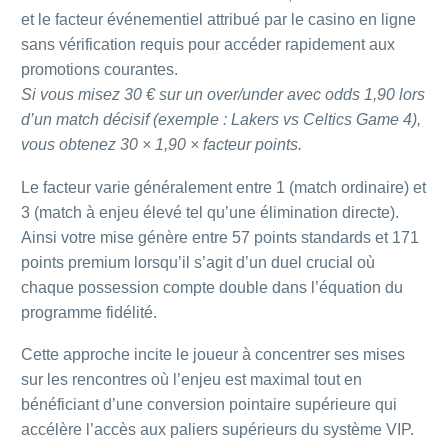
et le facteur événementiel attribué par le casino en ligne
sans vérification requis pour accéder rapidement aux
promotions courantes​.​
Si vous misez 30 € sur un over/under avec odds 1,90 lors
d’un match décisif (exemple : Lakers vs Celtics Game 4),
vous obtenez 30 × 1,90 × facteur points.
Le facteur varie généralement entre 1 (match ordinaire) et
3 (match à enjeu élevé tel qu’une élimination directe).
Ainsi votre mise génère entre 57 points standards et 171
points premium lorsqu’il s’agit d’un duel crucial où
chaque possession compte double dans l’équation du
programme fidélité.​
Cette approche incite le joueur à concentrer ses mises
sur les rencontres où l’enjeu est maximal tout en
bénéficiant d’une conversion pointaire supérieure qui
accélère l’accès aux paliers supérieurs du système VIP.