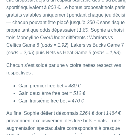
sportif équivalent à
800 €
. Le bonus proposait trois paris
gratuits valables uniquement pendant chaque jeu décisif
— chacun pouvant être placé jusqu’à
250 €
sans risque
propre tant que odds dépassaient
1,80
. Sophie a choisi
trois Moneyline Over/Under différents : Warriors vs
Celtics Game 6 (
odds = 1,92
), Lakers vs Bucks Game 7
(
odds = 2,05
) puis Nets vs Heat Game 5 (
odds = 1,88
).
Chacun s’est soldé par une victoire nettes respectives
respectives :
Gain premier free bet =
480 €
Gain deuxième free bet =
512 €
Gain troisième free bet =
470 €
Au final Sophie détient désormais
2264 €
dont
1464 €
proviennent exclusivement des free bets Finals — une
augmentation spectaculaire correspondant à presque