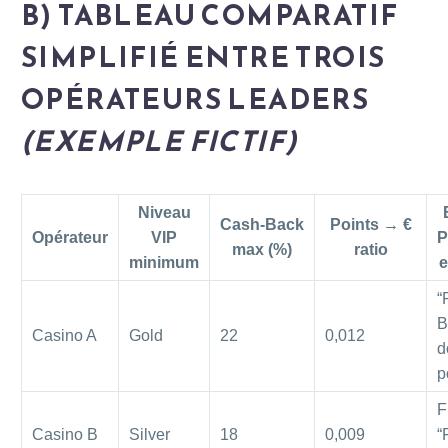
B) TABLEAU COMPARATIF
SIMPLIFIÉ ENTRE TROIS
OPÉRATEURS LEADERS
(EXEMPLE FICTIF)
Niveau
Cash‑Back
Points → €
Opérateur
VIP
P
max (%)
ratio
minimum
e
“
B
Casino A
Gold
22
0,012
d
p
F
Casino B
Silver
18
0,009
“