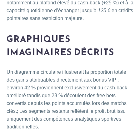
notamment au plafond élevé du cash‑back (+25 %) et à la
capacité quotidienne d’échanger jusqu’à
125 €
en crédits
pointaires sans restriction majeure.​
GRAPHIQUES
IMAGINAIRES DÉCRITS
Un diagramme circulaire illustrerait la proportion totale
des gains attribuables directement aux bonus VIP :
environ 42 % proviennent exclusivement du cash‑back
amélioré tandis que 28 % découlent des free bets
convertis depuis les points accumulés lors des matchs
clés.; Les segments restants reflètent le profit brut issu
uniquement des compétences analytiques sportives
traditionnelles.​