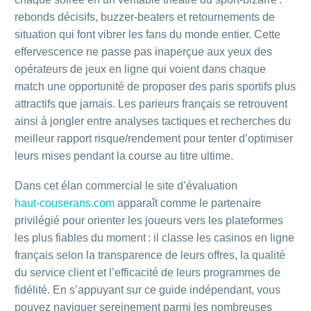
rebonds décisifs, buzzer‑beaters et retournements de
situation qui font vibrer les fans du monde entier. Cette
effervescence ne passe pas inaperçue aux yeux des
opérateurs de jeux en ligne qui voient dans chaque
match une opportunité de proposer des paris sportifs plus
attractifs que jamais. Les parieurs français se retrouvent
ainsi à jongler entre analyses tactiques et recherches du
meilleur rapport risque/rendement pour tenter d’optimiser
leurs mises pendant la course au titre ultime.
Dans cet élan commercial le site d’évaluation
haut‑couserans.com
apparaît comme le partenaire
privilégié pour orienter les joueurs vers les plateformes
les plus fiables du moment : il classe les casinos en ligne
français selon la transparence de leurs offres, la qualité
du service client et l’efficacité de leurs programmes de
fidélité. En s’appuyant sur ce guide indépendant, vous
pouvez naviguer sereinement parmi les nombreuses