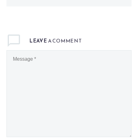
LEAVE
A COMMENT