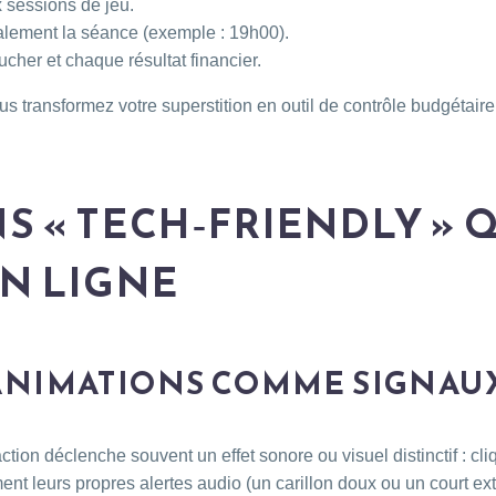
x sessions de jeu.
talement la séance (exemple : 19h00).
ucher et chaque résultat financier.
s transformez votre superstition en outil de contrôle budgétaire 
S « TECH‑FRIENDLY » 
N LIGNE
 ANIMATIONS COMME SIGNAUX
ion déclenche souvent un effet sonore ou visuel distinctif : cli
ment leurs propres alertes audio (un carillon doux ou un court e