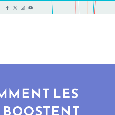
OMMENT LES
S BOOSTENT