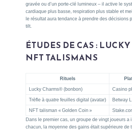
gravée ou d’un porte‑clé lumineux – il active le s
cardiaque plus basse, respiration plus stable et me
le résultat aura tendance à prendre des décisions p
tilt.
ÉTUDES DE CAS : LUCKY
NFT TALISMANS
Rituels
Pla
Lucky Charms® (bonbon)
Casino p
Trèfle à quatre feuilles digital (avatar)
Betway L
NFT talisman « Golden Coin »
Stake.co
Dans le premier cas, un groupe de vingt joueurs a 
chacun, la moyenne des gains était supérieure de tr