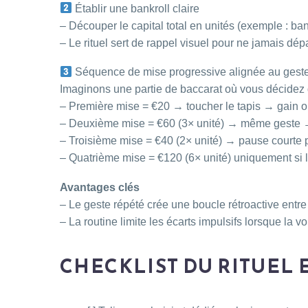
Établir une bankroll claire
– Découper le capital total en unités (exemple : ba
– Le rituel sert de rappel visuel pour ne jamais dé
Séquence de mise progressive alignée au gest
Imaginons une partie de baccarat où vous décidez d
– Première mise = €20 → toucher le tapis → gain ou
– Deuxième mise = €60 (3× unité) → même geste → re
– Troisième mise = €40 (2× unité) → pause courte p
– Quatrième mise = €120 (6× unité) uniquement si l
Avantages clés
– Le geste répété crée une boucle rétroactive entre
– La routine limite les écarts impulsifs lorsque la
CHECKLIST DU RITUEL 