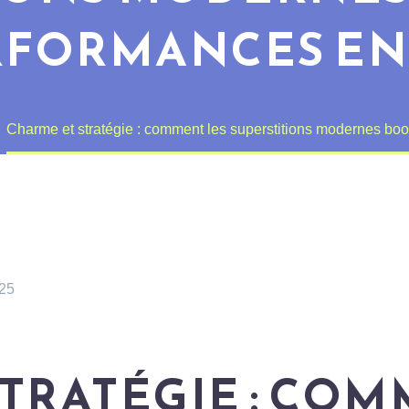
RFORMANCES EN
Charme et stratégie : comment les superstitions modernes bo
25
TRATÉGIE : COM