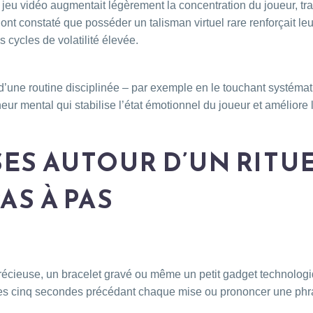
e jeu vidéo augmentait légèrement la concentration du joueur, 
T ont constaté que posséder un talisman virtuel rare renforçait
s cycles de volatilité élevée.
d’une routine disciplinée – par exemple en le touchant systémat
ur mental qui stabilise l’état émotionnel du joueur et améliore
SES AUTOUR D’UN RITUE
S À PAS
récieuse, un bracelet gravé ou même un petit gadget technologi
 les cinq secondes précédant chaque mise ou prononcer une phras