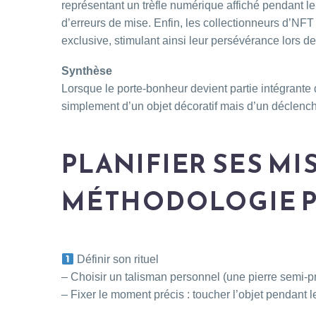
représentant un trèfle numérique affiché pendant l
d’erreurs de mise. Enfin, les collectionneurs d’NF
exclusive, stimulant ainsi leur persévérance lors de
Synthèse
Lorsque le porte‑bonheur devient partie intégrante 
simplement d’un objet décoratif mais d’un déclenche
PLANIFIER SES MI
MÉTHODOLOGIE PA
Définir son rituel
– Choisir un talisman personnel (une pierre semi‑p
– Fixer le moment précis : toucher l’objet pendant