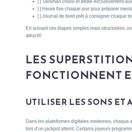
[ ] Talisman choisi et dédié exclusivement au
[ ] Heure fixe chaque jour pour préparer men
[ ] Journal de bord prêt à consigner chaque to
En suivant ces étapes simples mais structurées, vou
attractif.
LES SUPERSTITION
FONCTIONNENT E
UTILISER LES SONS ET
Dans les plateformes digitales modernes, chaque act
lors d’un jackpot atteint. Certains joueurs program