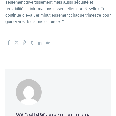
seulement divertissement mais aussi sécurité et
rentabilité — informations essentielles que Newflux.Fr
continue d’évaluer minutieusement chaque trimestre pour
guider vos décisions éclairées.*
WADMINW
/ ABOUT AUTHOR