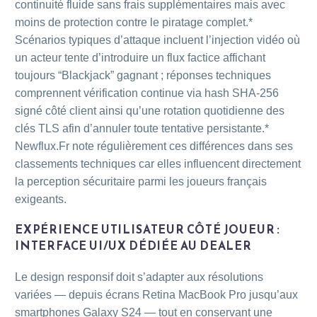
continuité fluide sans frais supplémentaires mais avec
moins de protection contre le piratage complet.*
Scénarios typiques d’attaque incluent l’injection vidéo où
un acteur tente d’introduire un flux factice affichant
toujours “Blackjack” gagnant ; réponses techniques
comprennent vérification continue via hash SHA‑256
signé côté client ainsi qu’une rotation quotidienne des
clés TLS afin d’annuler toute tentative persistante.*
Newflux.Fr note régulièrement ces différences dans ses
classements techniques car elles influencent directement
la perception sécuritaire parmi les joueurs français
exigeants.
EXPÉRIENCE UTILISATEUR CÔTÉ JOUEUR :
INTERFACE UI/UX DÉDIÉE AU DEALER
Le design responsif doit s’adapter aux résolutions
variées — depuis écrans Retina MacBook Pro jusqu’aux
smartphones Galaxy S24 — tout en conservant une