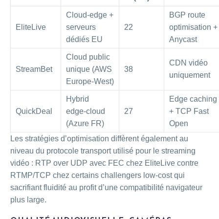
Cloud‑edge +
BGP route
EliteLive
serveurs
22
optimisation +
dédiés EU
Anycast
Cloud public
CDN vidéo
StreamBet
unique (AWS
38
uniquement
Europe‑West)
Hybrid
Edge caching
QuickDeal
edge‑cloud
27
+ TCP Fast
(Azure FR)
Open
Les stratégies d’optimisation diffèrent également au
niveau du protocole transport utilisé pour le streaming
vidéo : RTP over UDP avec FEC chez EliteLive contre
RTMP/TCP chez certains challengers low‑cost qui
sacrifiant fluidité au profit d’une compatibilité navigateur
plus large.