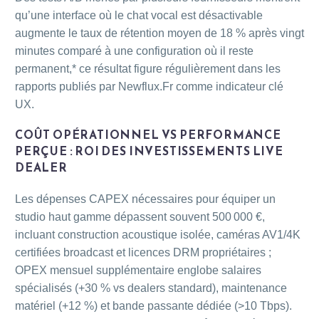
qu’une interface où le chat vocal est désactivable
augmente le taux de rétention moyen de 18 % après vingt
minutes comparé à une configuration où il reste
permanent,* ce résultat figure régulièrement dans les
rapports publiés par Newflux.Fr comme indicateur clé
UX.
COÛT OPÉRATIONNEL VS PERFORMANCE
PERÇUE : ROI DES INVESTISSEMENTS LIVE
DEALER
Les dépenses CAPEX nécessaires pour équiper un
studio haut gamme dépassent souvent 500 000 €,
incluant construction acoustique isolée, caméras AV1/4K
certifiées broadcast et licences DRM propriétaires ;
OPEX mensuel supplémentaire englobe salaires
spécialisés (+30 % vs dealers standard), maintenance
matériel (+12 %) et bande passante dédiée (>10 Tbps).