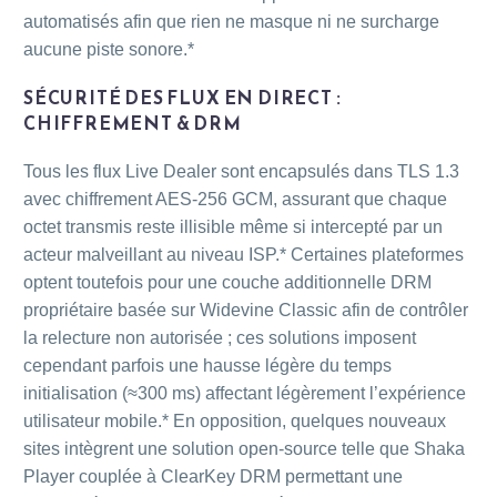
automatisés afin que rien ne masque ni ne surcharge
aucune piste sonore.*
SÉCURITÉ DES FLUX EN DIRECT :
CHIFFREMENT & DRM
Tous les flux Live Dealer sont encapsulés dans TLS 1.3
avec chiffrement AES‑256 GCM, assurant que chaque
octet transmis reste illisible même si intercepté par un
acteur malveillant au niveau ISP.* Certaines plateformes
optent toutefois pour une couche additionnelle DRM
propriétaire basée sur Widevine Classic afin de contrôler
la relecture non autorisée ; ces solutions imposent
cependant parfois une hausse légère du temps
initialisation (≈300 ms) affectant légèrement l’expérience
utilisateur mobile.* En opposition, quelques nouveaux
sites intègrent une solution open‑source telle que Shaka
Player couplée à ClearKey DRM permettant une