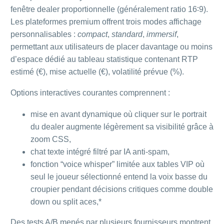
fenêtre dealer proportionnelle (généralement ratio 16∶9).
Les plateformes premium offrent trois modes affichage
personnalisables :
compact
,
standard
,
immersif
,
permettant aux utilisateurs de placer davantage ou moins
d’espace dédié au tableau statistique contenant RTP
estimé (€), mise actuelle (€), volatilité prévue (%).
Options interactives courantes comprennent :
mise en avant dynamique où cliquer sur le portrait
du dealer augmente légèrement sa visibilité grâce à
zoom CSS,
chat texte intégré filtré par IA anti‑spam,
fonction “voice whisper” limitée aux tables VIP où
seul le joueur sélectionné entend la voix basse du
croupier pendant décisions critiques comme double
down ou split aces,*
Des tests A/B menés par plusieurs fournisseurs montrent