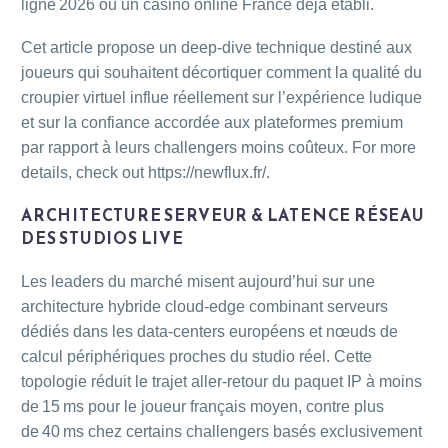
ligne 2026 ou un casino online France déjà établi.
Cet article propose un deep‑dive technique destiné aux
joueurs qui souhaitent décortiquer comment la qualité du
croupier virtuel influe réellement sur l’expérience ludique
et sur la confiance accordée aux plateformes premium
par rapport à leurs challengers moins coûteux. For more
details, check out https://newflux.fr/.
ARCHITECTURE SERVEUR & LATENCE RÉSEAU
DES STUDIOS LIVE
Les leaders du marché misent aujourd’hui sur une
architecture hybride cloud‑edge combinant serveurs
dédiés dans les data‑centers européens et nœuds de
calcul périphériques proches du studio réel. Cette
topologie réduit le trajet aller‑retour du paquet IP à moins
de 15 ms pour le joueur français moyen, contre plus
de 40 ms chez certains challengers basés exclusivement