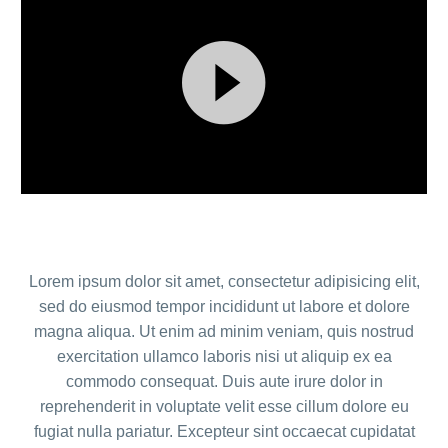
Video
Player
Lorem ipsum dolor sit amet, consectetur adipisicing elit,
sed do eiusmod tempor incididunt ut labore et dolore
magna aliqua. Ut enim ad minim veniam, quis nostrud
exercitation ullamco laboris nisi ut aliquip ex ea
commodo consequat. Duis aute irure dolor in
reprehenderit in voluptate velit esse cillum dolore eu
fugiat nulla pariatur. Excepteur sint occaecat cupidatat