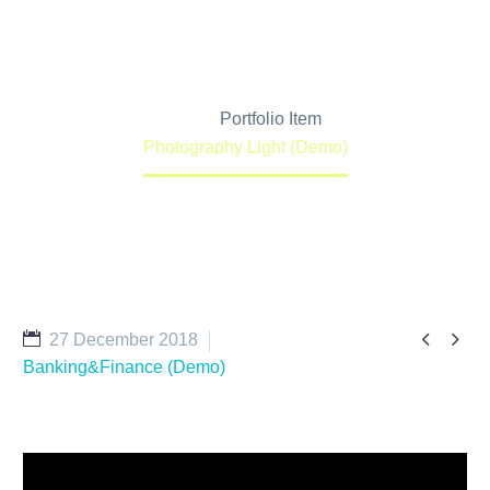
Home
Portfolio Item
Photography Light (Demo)


27 December 2018
Banking&Finance (Demo)