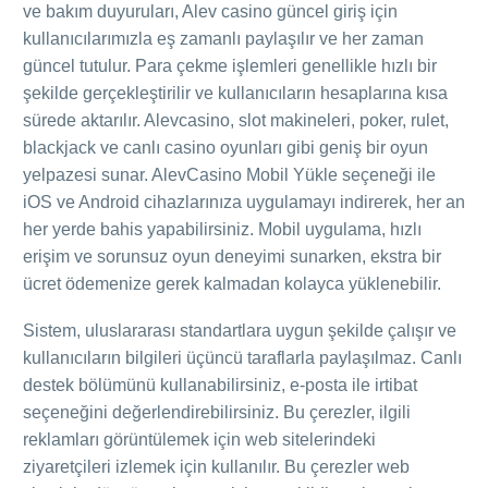
ve bakım duyuruları, Alev casino güncel giriş için
kullanıcılarımızla eş zamanlı paylaşılır ve her zaman
güncel tutulur. Para çekme işlemleri genellikle hızlı bir
şekilde gerçekleştirilir ve kullanıcıların hesaplarına kısa
sürede aktarılır. Alevcasino, slot makineleri, poker, rulet,
blackjack ve canlı casino oyunları gibi geniş bir oyun
yelpazesi sunar. AlevCasino Mobil Yükle seçeneği ile
iOS ve Android cihazlarınıza uygulamayı indirerek, her an
her yerde bahis yapabilirsiniz. Mobil uygulama, hızlı
erişim ve sorunsuz oyun deneyimi sunarken, ekstra bir
ücret ödemenize gerek kalmadan kolayca yüklenebilir.
Sistem, uluslararası standartlara uygun şekilde çalışır ve
kullanıcıların bilgileri üçüncü taraflarla paylaşılmaz. Canlı
destek bölümünü kullanabilirsiniz, e-posta ile irtibat
seçeneğini değerlendirebilirsiniz. Bu çerezler, ilgili
reklamları görüntülemek için web sitelerindeki
ziyaretçileri izlemek için kullanılır. Bu çerezler web