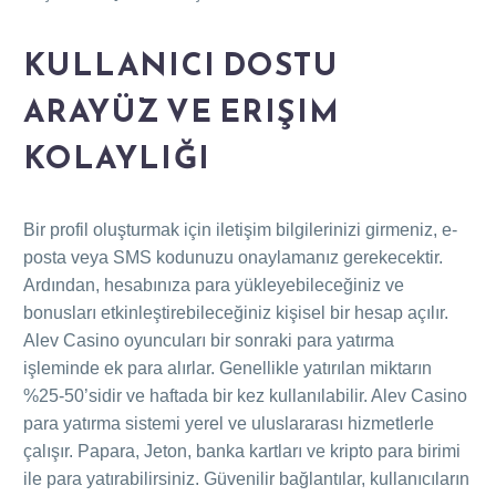
KULLANICI DOSTU
ARAYÜZ VE ERIŞIM
KOLAYLIĞI
Bir profil oluşturmak için iletişim bilgilerinizi girmeniz, e-
posta veya SMS kodunuzu onaylamanız gerekecektir.
Ardından, hesabınıza para yükleyebileceğiniz ve
bonusları etkinleştirebileceğiniz kişisel bir hesap açılır.
Alev Casino oyuncuları bir sonraki para yatırma
işleminde ek para alırlar. Genellikle yatırılan miktarın
%25-50’sidir ve haftada bir kez kullanılabilir. Alev Casino
para yatırma sistemi yerel ve uluslararası hizmetlerle
çalışır. Papara, Jeton, banka kartları ve kripto para birimi
ile para yatırabilirsiniz. Güvenilir bağlantılar, kullanıcıların