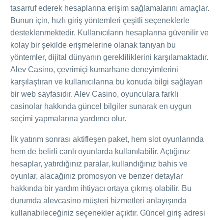
tasarruf ederek hesaplarına erişim sağlamalarını amaçlar.
Bunun için, hızlı giriş yöntemleri çeşitli seçeneklerle
desteklenmektedir. Kullanıcıların hesaplarına güvenilir ve
kolay bir şekilde erişmelerine olanak tanıyan bu
yöntemler, dijital dünyanın gerekliliklerini karşılamaktadır.
Alev Casino, çevrimiçi kumarhane deneyimlerini
karşılaştıran ve kullanıcılarına bu konuda bilgi sağlayan
bir web sayfasıdır. Alev Casino, oyunculara farklı
casinolar hakkında güncel bilgiler sunarak en uygun
seçimi yapmalarına yardımcı olur.
İlk yatırım sonrası aktifleşen paket, hem slot oyunlarında
hem de belirli canlı oyunlarda kullanılabilir. Açtığınız
hesaplar, yatırdığınız paralar, kullandığınız bahis ve
oyunlar, alacağınız promosyon ve benzer detaylar
hakkında bir yardım ihtiyacı ortaya çıkmış olabilir. Bu
durumda alevcasino müşteri hizmetleri anlayışında
kullanabileceğiniz seçenekler açıktır. Güncel giriş adresi