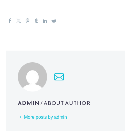
ADMIN
/ ABOUT AUTHOR
More posts by admin