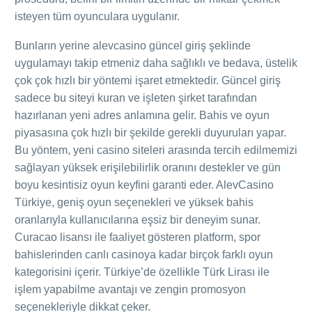
isteyen tüm oyunculara uygulanır.
Bunların yerine alevcasino güncel giriş şeklinde
uygulamayı takip etmeniz daha sağlıklı ve bedava, üstelik
çok çok hızlı bir yöntemi işaret etmektedir. Güncel giriş
sadece bu siteyi kuran ve işleten şirket tarafından
hazırlanan yeni adres anlamına gelir. Bahis ve oyun
piyasasına çok hızlı bir şekilde gerekli duyuruları yapar.
Bu yöntem, yeni casino siteleri arasında tercih edilmemizi
sağlayan yüksek erişilebilirlik oranını destekler ve gün
boyu kesintisiz oyun keyfini garanti eder. AlevCasino
Türkiye, geniş oyun seçenekleri ve yüksek bahis
oranlarıyla kullanıcılarına eşsiz bir deneyim sunar.
Curacao lisansı ile faaliyet gösteren platform, spor
bahislerinden canlı casinoya kadar birçok farklı oyun
kategorisini içerir. Türkiye’de özellikle Türk Lirası ile
işlem yapabilme avantajı ve zengin promosyon
seçenekleriyle dikkat çeker.