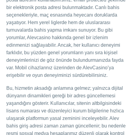
bir elektronik posta adresi bulunmaktadır. Canlı bahis
seçenekleriyle, maç esnasında heyecanı doruklarda
yaşatıyor. Hem yerel liglerde hem de uluslararası
turnuvalarda bahis yapma imkanı sunuyor. Bu gibi
yorumlar, Alevcasino hakkında genel bir izlenim
edinmenizi sağlayabilir. Ancak, her kullanıcı deneyimi
farklıdır, bu yüzden genel yorumların yanı sıra kişisel
deneyimlerinizi de göz önünde bulundurmanızda fayda
var. Mobil cihazlarınız üzerinden de AlevCasino’ya
erişebilir ve oyun deneyiminizi sürdürebilirsiniz.
Bu, hizmetin aksadığı anlamına gelmez; yalnızca dijital
dünyanın dinamikleri gereği bir adres güncellemesi
yaşandığını gösterir. Kullanıcılar, sitenin altbilgisindeki
lisans numarası ve düzenleyici kurum bilgilerine hızlıca
ulaşarak platformun yasal zeminini inceleyebilir. Alev
bahis giriş adresi zaman zaman güncellenir; bu nedenle
resmi sosyal medya hesaplarımız düzenli olarak kontrol