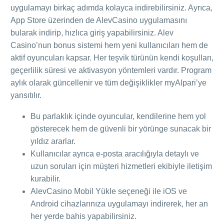
uygulamayı birkaç adımda kolayca indirebilirsiniz. Ayrıca,
App Store üzerinden de AlevCasino uygulamasını
bularak indirip, hızlıca giriş yapabilirsiniz. Alev
Casino’nun bonus sistemi hem yeni kullanıcıları hem de
aktif oyuncuları kapsar. Her teşvik türünün kendi koşulları,
geçerlilik süresi ve aktivasyon yöntemleri vardır. Program
aylık olarak güncellenir ve tüm değişiklikler myAlpari’ye
yansıtılır.
Bu parlaklık içinde oyuncular, kendilerine hem yol
gösterecek hem de güvenli bir yörünge sunacak bir
yıldız ararlar.
Kullanıcılar ayrıca e-posta aracılığıyla detaylı ve
uzun soruları için müşteri hizmetleri ekibiyle iletişim
kurabilir.
AlevCasino Mobil Yükle seçeneği ile iOS ve
Android cihazlarınıza uygulamayı indirerek, her an
her yerde bahis yapabilirsiniz.