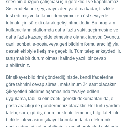
sitesinin düzgün çalışması için gereklidir ve kapatılamaz.
Sistemdeki her şey, arayüzden yardıma kadar, titizlikle
test edilmiş ve kullanıcı deneyimini en üst seviyede
tutmak için sürekli olarak geliştirilmektedir. Bu program,
kullanıcıların platformda daha fazla vakit geçirmesine ve
daha fazla kazanç elde etmesine olanak tanıyor. Oyuncu,
canlı sohbet, e-posta veya geri bildirim formu aracılığıyla
destek ekibiyle iletişime geçebilir. Tüm talepler kaydedilir,
tartışmalı bir durum olması halinde yazılı bir cevap
alabilirsiniz.
Bir şikayet bildirimi gönderdiğinizde, kendi ifadelerine
göre tahmini cevap süresi, maksimum 24 saat olacaktır.
Şikayetleri bildirme aşamasında tavsiye edilen
uygulama, tabii ki elinizdeki gerekli dokümanları da, e-
posta aracılığı ile göndermeniz olacaktır. Her türlü yardım
talebi, soru, görüş, öneri, beklenti, temenni, bilgi talebi ile
birlikte, alevcasino şikayet konularında da elektronik
posta adresini kullanabilirsiniz. email protected şeklinde