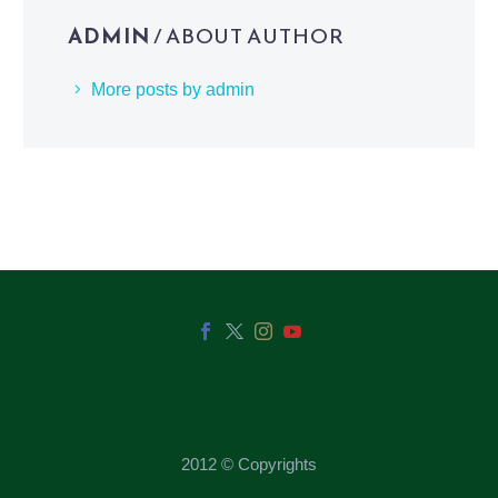
ADMIN
/ ABOUT AUTHOR
More posts by admin
2012 © Copyrights