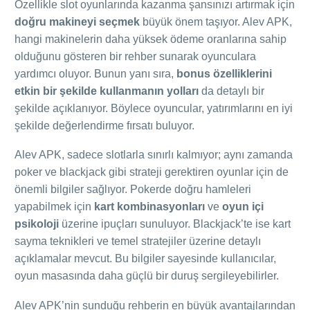
Özellikle slot oyunlarında kazanma şansınızı artırmak için
doğru makineyi seçmek
büyük önem taşıyor. Alev APK,
hangi makinelerin daha yüksek ödeme oranlarına sahip
olduğunu gösteren bir rehber sunarak oyunculara
yardımcı oluyor. Bunun yanı sıra,
bonus özelliklerini
etkin bir şekilde kullanmanın yolları
da detaylı bir
şekilde açıklanıyor. Böylece oyuncular, yatırımlarını en iyi
şekilde değerlendirme fırsatı buluyor.
Alev APK, sadece slotlarla sınırlı kalmıyor; aynı zamanda
poker ve blackjack gibi strateji gerektiren oyunlar için de
önemli bilgiler sağlıyor. Pokerde doğru hamleleri
yapabilmek için
kart kombinasyonları
ve
oyun içi
psikoloji
üzerine ipuçları sunuluyor. Blackjack’te ise kart
sayma teknikleri ve temel stratejiler üzerine detaylı
açıklamalar mevcut. Bu bilgiler sayesinde kullanıcılar,
oyun masasında daha güçlü bir duruş sergileyebilirler.
Alev APK’nin sunduğu rehberin en büyük avantajlarından