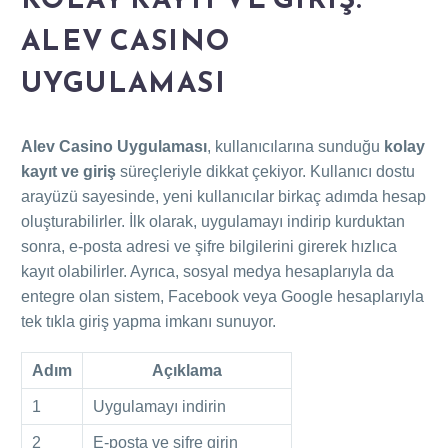
ALEV CASINO
UYGULAMASI
Alev Casino Uygulaması
, kullanıcılarına sunduğu
kolay
kayıt ve giriş
süreçleriyle dikkat çekiyor. Kullanıcı dostu
arayüzü sayesinde, yeni kullanıcılar birkaç adımda hesap
oluşturabilirler. İlk olarak, uygulamayı indirip kurduktan
sonra, e-posta adresi ve şifre bilgilerini girerek hızlıca
kayıt olabilirler. Ayrıca, sosyal medya hesaplarıyla da
entegre olan sistem, Facebook veya Google hesaplarıyla
tek tıkla giriş yapma imkanı sunuyor.
Adım
Açıklama
1
Uygulamayı indirin
2
E-posta ve şifre girin