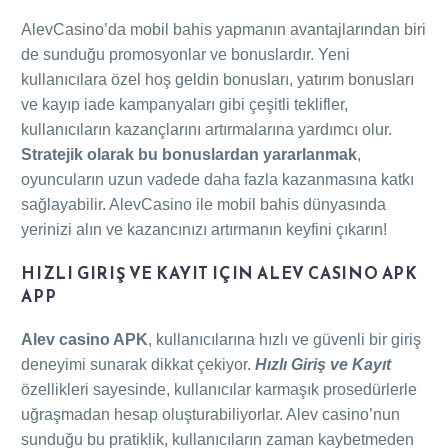
AlevCasino’da mobil bahis yapmanın avantajlarından biri
de sunduğu promosyonlar ve bonuslardır. Yeni
kullanıcılara özel hoş geldin bonusları, yatırım bonusları
ve kayıp iade kampanyaları gibi çeşitli teklifler,
kullanıcıların kazançlarını artırmalarına yardımcı olur.
Stratejik olarak bu bonuslardan yararlanmak
,
oyuncuların uzun vadede daha fazla kazanmasına katkı
sağlayabilir. AlevCasino ile mobil bahis dünyasında
yerinizi alın ve kazancınızı artırmanın keyfini çıkarın!
HIZLI GIRIŞ VE KAYIT IÇIN ALEV CASINO APK
APP
Alev casino APK
, kullanıcılarına hızlı ve güvenli bir giriş
deneyimi sunarak dikkat çekiyor.
Hızlı Giriş ve Kayıt
özellikleri sayesinde, kullanıcılar karmaşık prosedürlerle
uğraşmadan hesap oluşturabiliyorlar. Alev casino’nun
sunduğu bu pratiklik, kullanıcıların zaman kaybetmeden