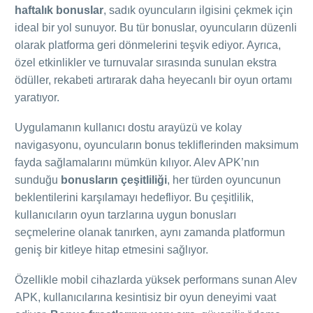
haftalık bonuslar
, sadık oyuncuların ilgisini çekmek için
ideal bir yol sunuyor. Bu tür bonuslar, oyuncuların düzenli
olarak platforma geri dönmelerini teşvik ediyor. Ayrıca,
özel etkinlikler ve turnuvalar sırasında sunulan ekstra
ödüller, rekabeti artırarak daha heyecanlı bir oyun ortamı
yaratıyor.
Uygulamanın kullanıcı dostu arayüzü ve kolay
navigasyonu, oyuncuların bonus tekliflerinden maksimum
fayda sağlamalarını mümkün kılıyor. Alev APK’nın
sunduğu
bonusların çeşitliliği
, her türden oyuncunun
beklentilerini karşılamayı hedefliyor. Bu çeşitlilik,
kullanıcıların oyun tarzlarına uygun bonusları
seçmelerine olanak tanırken, aynı zamanda platformun
geniş bir kitleye hitap etmesini sağlıyor.
Özellikle mobil cihazlarda yüksek performans sunan Alev
APK, kullanıcılarına kesintisiz bir oyun deneyimi vaat