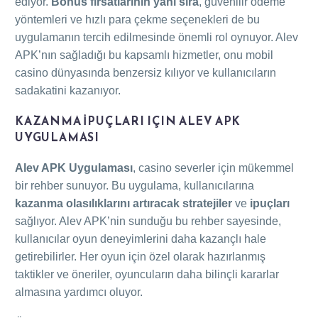
ediyor.
Bonus fırsatlarının yanı sıra
, güvenilir ödeme
yöntemleri ve hızlı para çekme seçenekleri de bu
uygulamanın tercih edilmesinde önemli rol oynuyor. Alev
APK’nın sağladığı bu kapsamlı hizmetler, onu mobil
casino dünyasında benzersiz kılıyor ve kullanıcıların
sadakatini kazanıyor.
KAZANMA İPUÇLARI IÇIN ALEV APK
UYGULAMASI
Alev APK Uygulaması
, casino severler için mükemmel
bir rehber sunuyor. Bu uygulama, kullanıcılarına
kazanma olasılıklarını artıracak stratejiler
ve
ipuçları
sağlıyor. Alev APK’nin sunduğu bu rehber sayesinde,
kullanıcılar oyun deneyimlerini daha kazançlı hale
getirebilirler. Her oyun için özel olarak hazırlanmış
taktikler ve öneriler, oyuncuların daha bilinçli kararlar
almasına yardımcı oluyor.