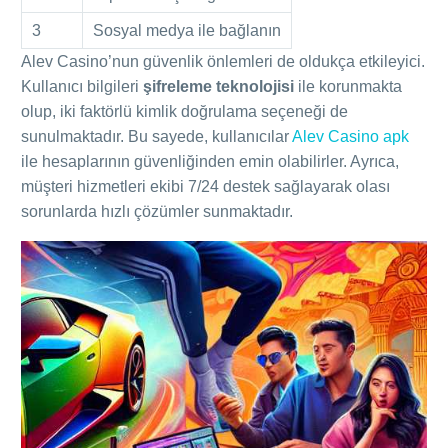
3
Sosyal medya ile bağlanın
Alev Casino’nun güvenlik önlemleri de oldukça etkileyici.
Kullanıcı bilgileri
şifreleme teknolojisi
ile korunmakta
olup, iki faktörlü kimlik doğrulama seçeneği de
sunulmaktadır. Bu sayede, kullanıcılar
Alev Casino apk
ile hesaplarının güvenliğinden emin olabilirler. Ayrıca,
müşteri hizmetleri ekibi 7/24 destek sağlayarak olası
sorunlarda hızlı çözümler sunmaktadır.