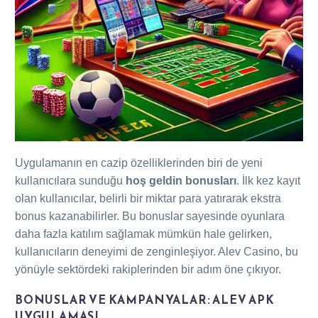
Uygulamanın en cazip özelliklerinden biri de yeni
kullanıcılara sunduğu
hoş geldin bonusları
. İlk kez kayıt
olan kullanıcılar, belirli bir miktar para yatırarak ekstra
bonus kazanabilirler. Bu bonuslar sayesinde oyunlara
daha fazla katılım sağlamak mümkün hale gelirken,
kullanıcıların deneyimi de zenginleşiyor. Alev Casino, bu
yönüyle sektördeki rakiplerinden bir adım öne çıkıyor.
BONUSLAR VE KAMPANYALAR: ALEV APK
UYGULAMASI