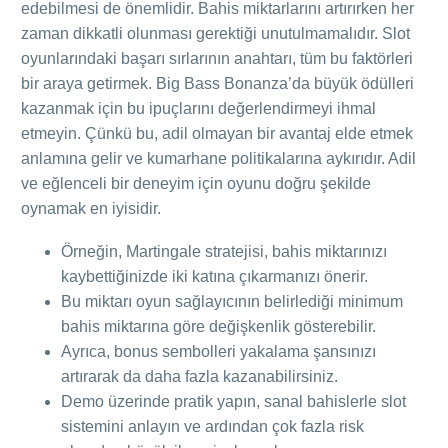
edebilmesi de önemlidir. Bahis miktarlarını artırırken her
zaman dikkatli olunması gerektiği unutulmamalıdır. Slot
oyunlarındaki başarı sırlarının anahtarı, tüm bu faktörleri
bir araya getirmek. Big Bass Bonanza’da büyük ödülleri
kazanmak için bu ipuçlarını değerlendirmeyi ihmal
etmeyin. Çünkü bu, adil olmayan bir avantaj elde etmek
anlamına gelir ve kumarhane politikalarına aykırıdır. Adil
ve eğlenceli bir deneyim için oyunu doğru şekilde
oynamak en iyisidir.
Örneğin, Martingale stratejisi, bahis miktarınızı
kaybettiğinizde iki katına çıkarmanızı önerir.
Bu miktarı oyun sağlayıcının belirlediği minimum
bahis miktarına göre değişkenlik gösterebilir.
Ayrıca, bonus sembolleri yakalama şansınızı
artırarak da daha fazla kazanabilirsiniz.
Demo üzerinde pratik yapın, sanal bahislerle slot
sistemini anlayın ve ardından çok fazla risk